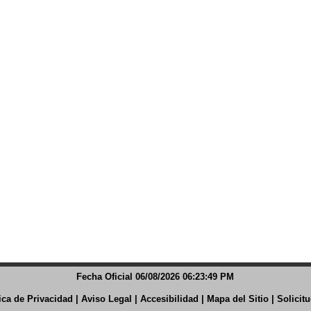
Fecha Oficial 06/08/2026 06:23:50 PM
tica de Privacidad
|
Aviso Legal
|
Accesibilidad
|
Mapa del Sitio
|
Solicit