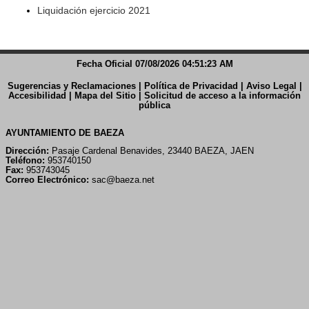
Liquidación ejercicio 2021
Fecha Oficial 07/08/2026 04:51:23 AM
Sugerencias y Reclamaciones
|
Política de Privacidad
|
Aviso Legal
|
Accesibilidad
|
Mapa del Sitio
|
Solicitud de acceso a la información
pública
AYUNTAMIENTO DE BAEZA
Dirección:
Pasaje Cardenal Benavides, 23440 BAEZA, JAEN
Teléfono:
953740150
Fax:
953743045
Correo Electrónico:
sac@baeza.net