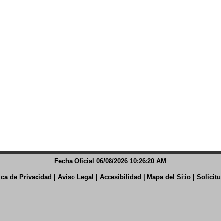
Fecha Oficial 06/08/2026 10:26:20 AM
tica de Privacidad
|
Aviso Legal
|
Accesibilidad
|
Mapa del Sitio
|
Solicit