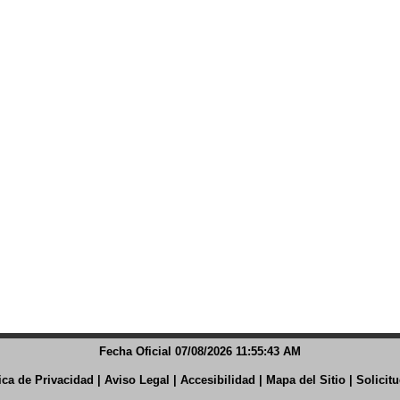
Fecha Oficial 07/08/2026 11:55:43 AM
tica de Privacidad
|
Aviso Legal
|
Accesibilidad
|
Mapa del Sitio
|
Solicit