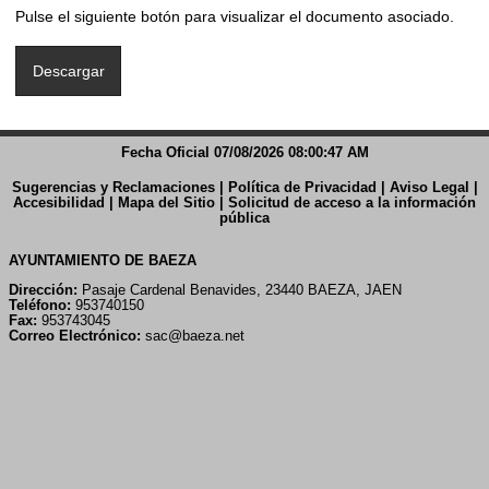
Pulse el siguiente botón para visualizar el documento asociado.
Fecha Oficial 07/08/2026 08:00:47 AM
Sugerencias y Reclamaciones
|
Política de Privacidad
|
Aviso Legal
|
Accesibilidad
|
Mapa del Sitio
|
Solicitud de acceso a la información
pública
AYUNTAMIENTO DE BAEZA
Dirección:
Pasaje Cardenal Benavides, 23440 BAEZA, JAEN
Teléfono:
953740150
Fax:
953743045
Correo Electrónico:
sac@baeza.net