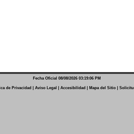
Fecha Oficial 08/08/2026 03:19:07 PM
tica de Privacidad
|
Aviso Legal
|
Accesibilidad
|
Mapa del Sitio
|
Solicit